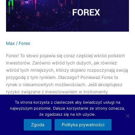
na
nim
zarobić?
Max
/
Forex
Forex! To słowo pojawia się coraz częściej wśród polskich
inwestorów. Zarówno wśród tych dużych, jak również
wśród tych mniejszych, którzy dopiero rozpoczynają swoją
przygodę z tym rynkiem. Dlaczego? Ponieważ Forex to
rynek o niesamowitych możliwościach. Jeśli akceptujesz
ryzyko związane z inwestowaniem w instrumenty
pochodne – poznaj rynek Forex. Dlaczego warto
Ta strona korzysta z ciasteczek aby świadczyć usługi na
zainteresować się rynkiem Forex? Forex to […]
najwyższym poziomie. Dalsze korzystanie ze strony oznacza,
że zgadzasz się na ich użycie.
Dowiedz się więcej »
Zgoda
Polityka prywatności