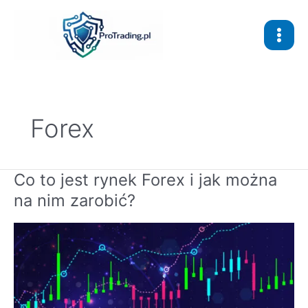
Przejdź
do
treści
Forex
Co to jest rynek Forex i jak można
Co
to
na nim zarobić?
jest
rynek
Forex
i
jak
można