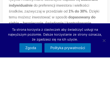
indywidualnie
do preferencji inwestora i wielkości
środków, zazwyczaj w przedziale od
1% do 30%
. Dzięki
temu możesz inwestować w sposób
dopasowany do
siebie – bezpiecznie, świadomie i kontrolowanie.
Ta strona korzysta z ciasteczek aby świadczyć usługi na
najwyższym poziomie. Dalsze korzystanie ze strony oznacza,
że zgadzasz się na ich użycie.
Jak rozpocząć darmowy test?
Zgoda
Polityka prywatności
Dla kogo jest ProIvest?
Czy muszę wpłacać pieniądze, żeby rozpocząć test
?
Czy muszę mieć doświadczenie w inwestowaniu,
żeby korzystać Systemu?