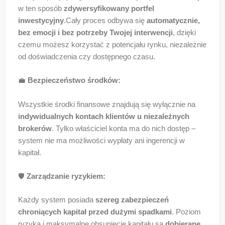
w ten sposób
zdywersyfikowany portfel
inwestycyjny
.Cały proces odbywa się
automatycznie,
bez emocji i bez potrzeby Twojej interwencji
, dzięki
czemu możesz korzystać z potencjału rynku, niezależnie
od doświadczenia czy dostępnego czasu.
💼
Bezpieczeństwo środków:
Wszystkie środki finansowe znajdują się wyłącznie na
indywidualnych kontach klientów u niezależnych
brokerów
. Tylko właściciel konta ma do nich dostęp –
system nie ma możliwości wypłaty ani ingerencji w
kapitał.
🛡️
Zarządzanie ryzykiem:
Każdy system posiada
szereg zabezpieczeń
chroniących kapitał przed dużymi spadkami
. Poziom
ryzyka i maksymalne obsunięcie kapitału są
dobierane