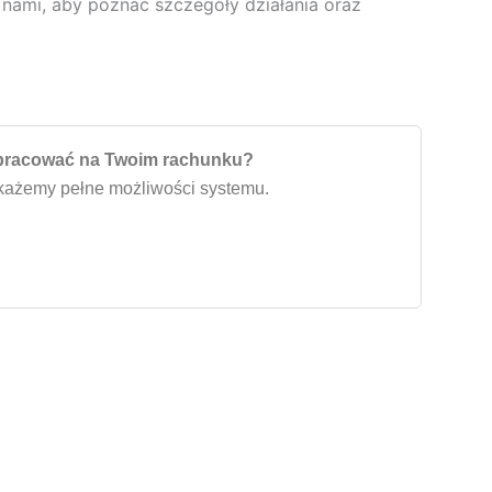
z nami, aby poznać szczegóły działania oraz
e pracować na Twoim rachunku?
okażemy pełne możliwości systemu.