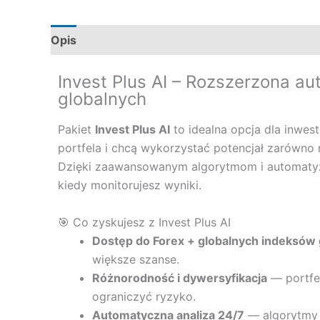
Opis
Invest Plus AI – Rozszerzona a
globalnych
Pakiet
Invest Plus AI
to idealna opcja dla inwest
portfela i chcą wykorzystać potencjał zarówno 
Dzięki zaawansowanym algorytmom i automatyza
kiedy monitorujesz wyniki.
🎯 Co zyskujesz z Invest Plus AI
Dostęp do Forex + globalnych indeksów
większe szanse.
Różnorodność i dywersyfikacja
— portfel
ograniczyć ryzyko.
Automatyczna analiza 24/7
— algorytmy m