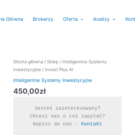
na Główna
Brokerzy
Oferta
Analizy
Kon
ilość
Strona główna
/
Sklep
/
Inteligentne Systemy
Invest
Inwestycyjne
/ Invest Plus AI
Plus
Inteligentne Systemy Inwestycyjne
AI
450,00
zł
Jesteś zainteresowany?

Chcesz nas o coś zapytać?

Napisz do nas - 
Kontakt