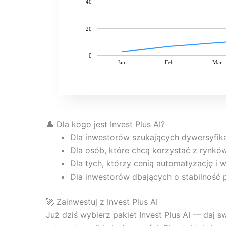
40
20
0
Jan
Feb
Mar
👤 Dla kogo jest Invest Plus AI?
Dla inwestorów szukających dywersyfikac
Dla osób, które chcą korzystać z rynków
Dla tych, którzy cenią automatyzację i 
Dla inwestorów dbających o stabilność p
🚀 Zainwestuj z Invest Plus AI
Już dziś wybierz pakiet Invest Plus AI — daj 