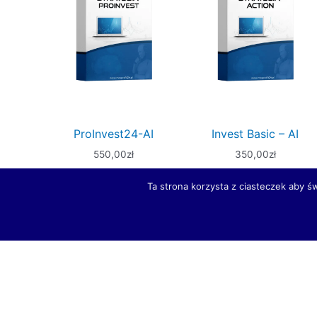
ProInvest24-AI
Invest Basic – AI
550,00
zł
350,00
zł
Ta strona korzysta z ciasteczek aby ś
Dodaj do
Dodaj do
koszyka
koszyka
Inteligentne Systemy
Inteligentne Systemy
Inwestycyjne
Inwestycyjne