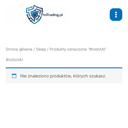
Przejdź
do
treści
Strona główna
/
Sklep
/ Produkty oznaczone “#robotAI”
#robotAI
Nie znaleziono produktów, których szukasz.